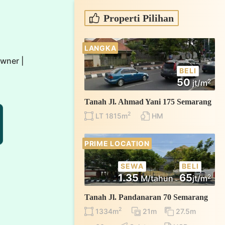
Properti Pilihan
LANGKA
Owner |
BELI
50
2
jt/m
Tanah Jl. Ahmad Yani 175 Semarang
2
LT 1815m
HM
PRIME LOCATION
SEWA
BELI
1.35
65
2
M/tahun
jt/m
Tanah Jl. Pandanaran 70 Semarang
2
1334m
21m
27.5m