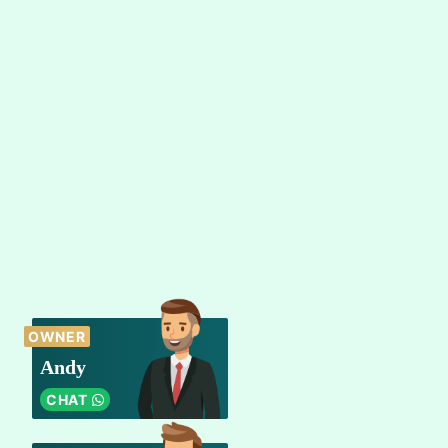
OWNER
Andy
CHAT