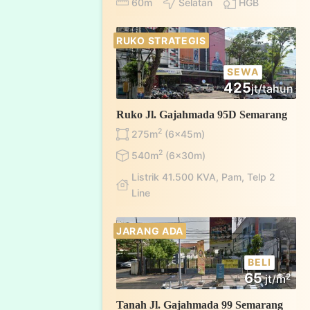
60m
Selatan
HGB
RUKO STRATEGIS
SEWA
425
jt/tahun
Ruko Jl. Gajahmada 95D Semarang
2
275m
(6x45m)
2
540m
(6x30m)
Listrik 41.500 KVA, Pam, Telp 2
Line
JARANG ADA
BELI
65
2
jt/m
Tanah Jl. Gajahmada 99 Semarang