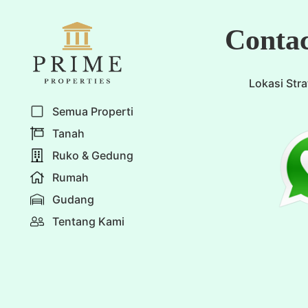
Skip
to
Conta
content
Lokasi Stra
Semua Properti
Tanah
Ruko & Gedung
Rumah
Gudang
Tentang Kami