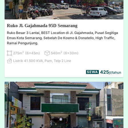
Ruko Jl. Gajahmada 95D Semarang
Ruko Besar 3 Lantai, BEST Location di Jl. Gajahmada, Pusat Segitiga
Emas Kota Semarang. Sebelah De Kosmo & Donatello, High Traffic,
Ramai Pengunjung.
2
2
275m
(6x45m)
540m
(6x30m)
Listrik 41.500 KVA, Pam, Telp 2 Line
425
SEWA
jt/tahun