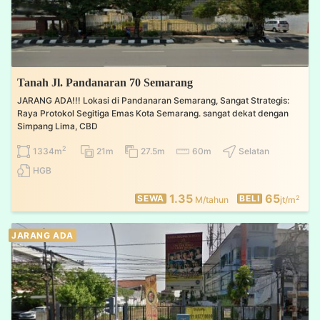
Tanah Jl. Pandanaran 70 Semarang
JARANG ADA!!! Lokasi di Pandanaran Semarang, Sangat Strategis:
Raya Protokol Segitiga Emas Kota Semarang. sangat dekat dengan
Simpang Lima, CBD
2
1334m
21m
27.5m
60m
Selatan
HGB
1.35
65
SEWA
BELI
2
M/tahun
jt/m
JARANG ADA