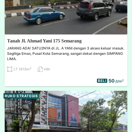
Tanah Jl. Ahmad Yani 175 Semarang
JARANG ADA! SATU2NYA di JL. A YANI dengan 3 akses keluar masuk.
Segitiga Emas, Pusat Kota Semarang, sangat dekat dengan SIMPANG
LIMA.
2
LT 1815m
HM
50
BELI
2
jt/m
RUKO STRATEGIS