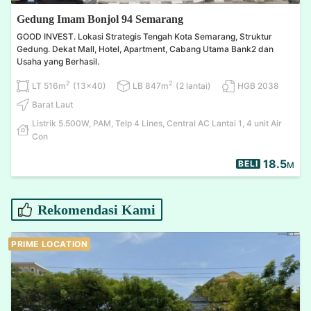
Gedung Imam Bonjol 94 Semarang
GOOD INVEST. Lokasi Strategis Tengah Kota Semarang, Struktur
Gedung. Dekat Mall, Hotel, Apartment, Cabang Utama Bank2 dan
Usaha yang Berhasil.
2
2
LT 516m
(13x40)
LB 847m
(2 lantai)
HGB 2038
Barat Laut
Listrik 5.500W, PAM, Telp 4 Lines, Central AC Lantai 1, 4 unit Air
Con
18.5
BELI
M
Rekomendasi Kami
PRIME LOCATION