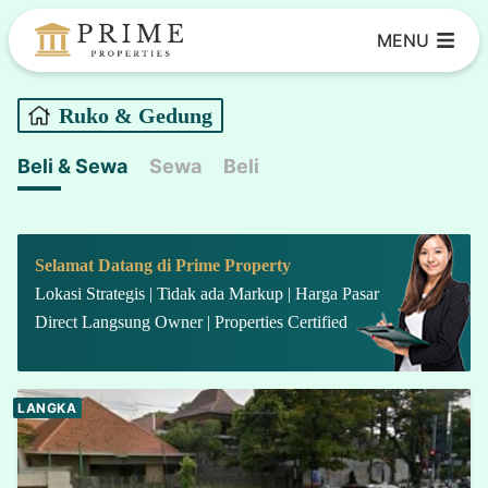
Skip
MENU
to
content
Ruko & Gedung
Beli & Sewa
Sewa
Beli
Selamat Datang di Prime Property
Lokasi Strategis | Tidak ada Markup | Harga Pasar
Direct Langsung Owner | Properties Certified
LANGKA