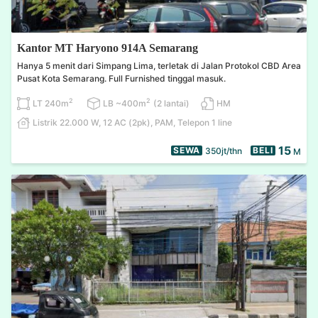
Kantor MT Haryono 914A Semarang
Hanya 5 menit dari Simpang Lima, terletak di Jalan Protokol CBD Area
Pusat Kota Semarang. Full Furnished tinggal masuk.
2
2
LT 240m
LB ~400m
(2 lantai)
HM
Listrik 22.000 W, 12 AC (2pk), PAM, Telepon 1 line
15
SEWA
BELI
350jt/thn
M